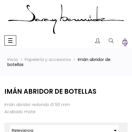
Navegación
☰
0
de
palanca
Inicio
Papelería y accesorios
Imán abridor de
botellas
IMÁN ABRIDOR DE BOTELLAS
Imán abridor redondo Ø 56 mm
Acabado mate

Relevancia